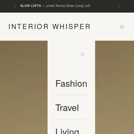
FASHION WHISPER
— unser Magazin für entschleunigte Mode
INTERIOR WHISPER
Fashion
Travel
Living